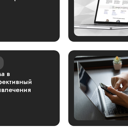
а в
фективный
ивлечения