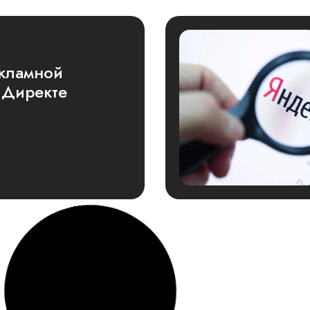
екламной
.Директе