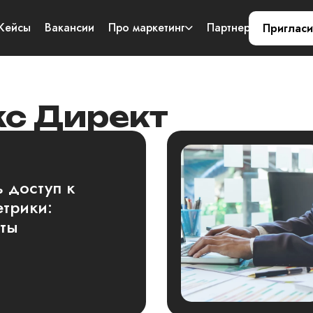
Кейсы
Вакансии
Про маркетинг
Партнерам
Конт
Пригласи
кс Директ
 доступ к
етрики:
еты