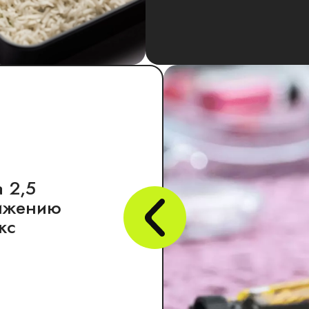
 2,5
вижению
кс