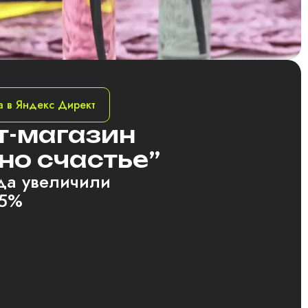
а в Яндекс Директ
т-магазин
но счастье”
ода увеличили
45%