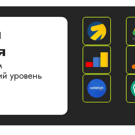
я
я
м
й уровень