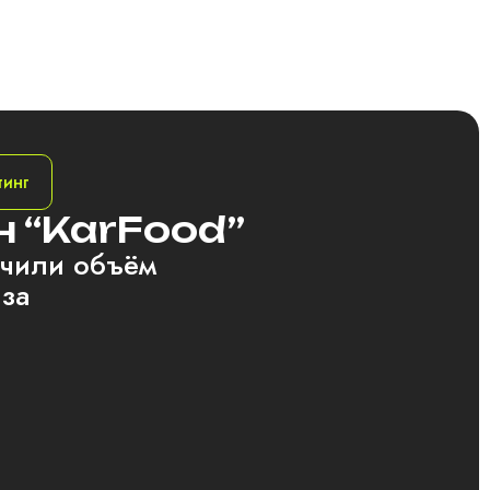
тинг
н “KarFood”
ичили объём
аза