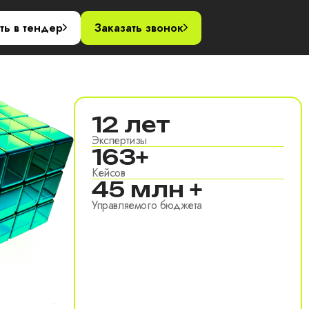
акты
ть в тендер
Заказать звонок
12 лет
Экспертизы
163+
Кейсов
45 млн +
Управляемого бюджета