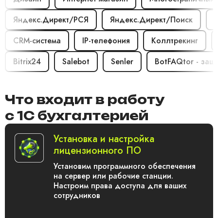
Яндекс.Директ/РСЯ
Яндекс.Директ/Поиск
Т
CRM-система
IP-телефония
Коллтрекинг
Bitrix24
Salebot
Senler
BotFAQtor - защ
Что входит в работу
с 1С бухгалтерией
Установка и настройка
лицензионного ПО
Установим программного обеспечения
на сервер или рабочие станции.
Настроим права доступа для ваших
сотрудников