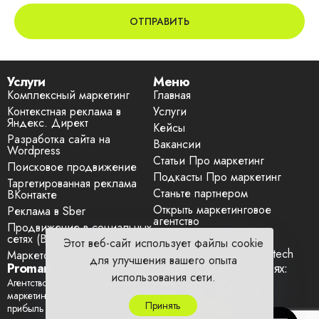
Услуги
Меню
Комплексный маркетинг
Главная
Контекстная реклама в
Услуги
Яндекс. Директ
Кейсы
Разработка сайта на
Вакансии
Wordpress
Статьи Про маркетинг
Поисковое продвижение
Подкасты Про маркетинг
Таргетированная реклама
Станьте партнером
ВКонтакте
Открыть маркетинговое
Реклама в Sber
агентство
Продвижение в социальных
Контакты
сетях (ВКонтакте)
Этот веб-сайт использует файлы cookie
Партнеры Promarketing.tech
Маркетолог на аутсорсинге
для улучшения вашего опыта
Promarketing.tech
Мы в социальных сетях:
использования сети.
Агентство комплексного
маркетинга. Более 12 лет приносим
Принять
прибыль бизнесам.