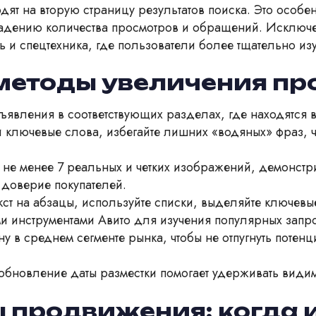
дят на вторую страницу результатов поиска. Это особен
у падению количества просмотров и обращений. Исключ
ь и спецтехника, где пользователи более тщательно и
методы увеличения пр
явления в соответствующих разделах, где находятся 
 ключевые слова, избегайте лишних «водяных» фраз, 
не менее 7 реальных и четких изображений, демонстр
 доверие покупателей.
кст на абзацы, используйте списки, выделяйте ключевы
и инструментами Авито для изучения популярных запро
ну в среднем сегменте рынка, чтобы не отпугнуть поте
обновление даты разместки помогает удерживать видимо
 продвижения: когда и