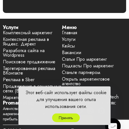
Услуги
Меню
Комплексный маркетинг
Главная
Контекстная реклама в
Услуги
Яндекс. Директ
Кейсы
Разработка сайта на
Вакансии
Wordpress
Статьи Про маркетинг
Поисковое продвижение
Подкасты Про маркетинг
Таргетированная реклама
Станьте партнером
ВКонтакте
Открыть маркетинговое
Реклама в Sber
агентство
Продвижение в социальных
Контакты
сетях (ВКонтакте)
Этот веб-сайт использует файлы cookie
Партнеры Promarketing.tech
Маркетолог на аутсорсинге
для улучшения вашего опыта
Promarketing.tech
Мы в социальных сетях:
использования сети.
Агентство комплексного
маркетинга. Более 12 лет приносим
Принять
прибыль бизнесам.