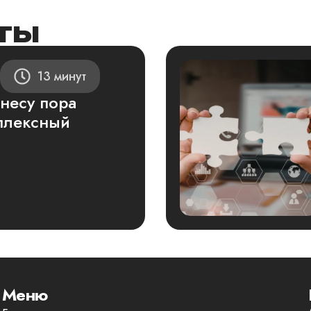
ты
13 минут
знесу пора
плексный
Меню