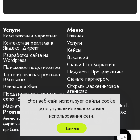
Услуги
Меню
Комплексный маркетинг
Главная
Контекстная реклама в
Услуги
Яндекс. Директ
Кейсы
Разработка сайта на
Вакансии
Wordpress
Статьи Про маркетинг
Поисковое продвижение
Подкасты Про маркетинг
Таргетированная реклама
Станьте партнером
ВКонтакте
Открыть маркетинговое
Реклама в Sber
агентство
Продвижение в социальных
Контакты
сетях (ВКонтакте)
Этот веб-сайт использует файлы cookie
Партнеры Promarketing.tech
Маркетолог на аутсорсинге
для улучшения вашего опыта
Promarketing.tech
Мы в социальных сетях:
использования сети.
Агентство комплексного
маркетинга. Более 12 лет приносим
Принять
прибыль бизнесам.