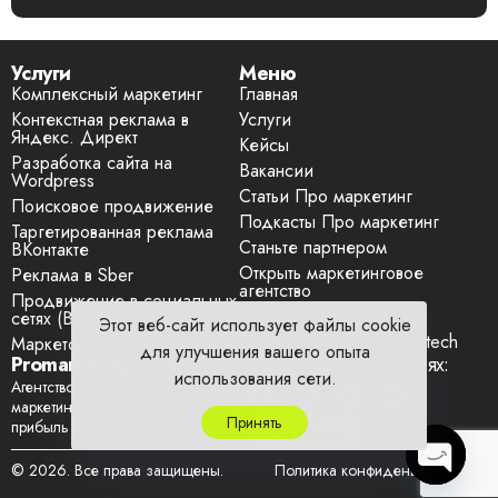
Услуги
Меню
Комплексный маркетинг
Главная
Контекстная реклама в
Услуги
Яндекс. Директ
Кейсы
Разработка сайта на
Вакансии
Wordpress
Статьи Про маркетинг
Поисковое продвижение
Подкасты Про маркетинг
Таргетированная реклама
Станьте партнером
ВКонтакте
Открыть маркетинговое
Реклама в Sber
агентство
Продвижение в социальных
Контакты
сетях (ВКонтакте)
Этот веб-сайт использует файлы cookie
Партнеры Promarketing.tech
Маркетолог на аутсорсинге
для улучшения вашего опыта
Promarketing.tech
Мы в социальных сетях:
использования сети.
Агентство комплексного
маркетинга. Более 12 лет приносим
Принять
прибыль бизнесам.
© 2026. Все права защищены.
Политика конфиденциальности