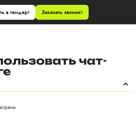
акты
ть в тендер
Заказать звонок
пользовать чат-
ге
встречи