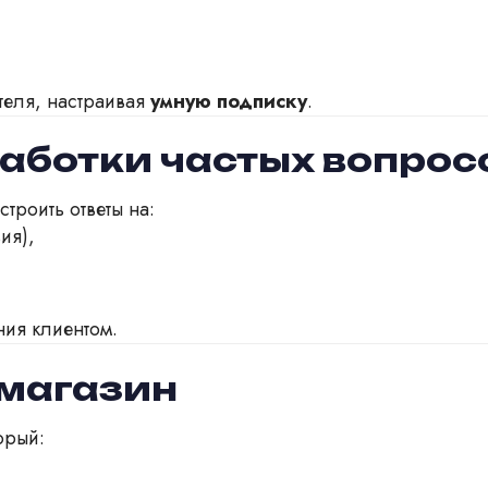
теля, настраивая
умную подписку
.
работки частых вопрос
троить ответы на:
ия),
ния клиентом.
-магазин
орый: