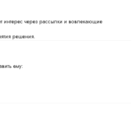
вает интерес через рассылки и вовлекающие
нятия решения.
вить ему: