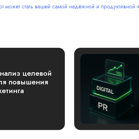
-бот может стать вашей самой надёжной и продуктивной
анализ целевой
для повышения
кетинга