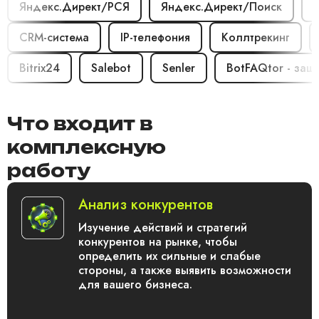
Яндекс.Директ/РСЯ
Яндекс.Директ/Поиск
Т
CRM-система
IP-телефония
Коллтрекинг
Bitrix24
Salebot
Senler
BotFAQtor - защ
Что входит в
комплексную
работу
Анализ конкурентов
Изучение действий и стратегий
конкурентов на рынке, чтобы
определить их сильные и слабые
стороны, а также выявить возможности
для вашего бизнеса.